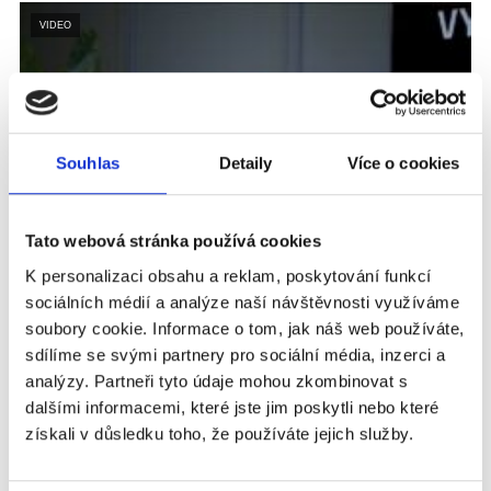
VIDEO
Souhlas
Detaily
Více o cookies
Tato webová stránka používá cookies
K personalizaci obsahu a reklam, poskytování funkcí
PODCAST VYPOVĚZENÍ
sociálních médií a analýze naší návštěvnosti využíváme
#22 Co skleněné děti opravdu potřebují
soubory cookie. Informace o tom, jak náš web používáte,
slyšet? Své zkušenosti sdílí ve svém
sdílíme se svými partnery pro sociální média, inzerci a
příběhu Markéta Šulcová.
analýzy. Partneři tyto údaje mohou zkombinovat s
Jaké je vyrůstat jako „skleněné dítě“? Hostem této epizody je
dalšími informacemi, které jste jim poskytli nebo které
Markéta Šulcová, ředitelka organizace Zajíček na koni, která
získali v důsledku toho, že používáte jejich služby.
poskytuje sociálně...