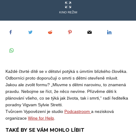
KINO REŽIM
Každé čtvrté dítě se v dětství potýká s úmrtím blízkého člověka.
Odborníci proto doporučují o smrti s dětmi otevřeně mluvit.
Jakou ale zvolit formu? „Mluvme s dětmi narovinu, to znamená
pravdu. Nebojme se říct, že něco nevíme. Přizvěme děti k
plánování všeho, co se týká jak života, tak i smrti,“ radí ředitelka
poradny Vigvam Sylvie Stretti.
Tvůrcem Vypovězení je studio
⁠⁠⁠⁠⁠⁠⁠Podcastroom ⁠⁠⁠⁠⁠⁠⁠
a nezisková
organizace
⁠⁠⁠⁠⁠⁠⁠Wine for Help⁠⁠⁠⁠⁠⁠⁠
.
TAKÉ BY SE VÁM MOHLO LÍBIT