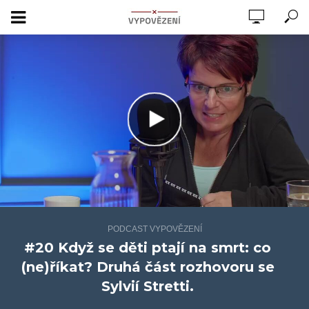
PODCAST VYPOVĚZENÍ
#20 Když se děti ptají na smrt: co
(ne)říkat? Druhá část rozhovoru se
Sylvií Stretti.