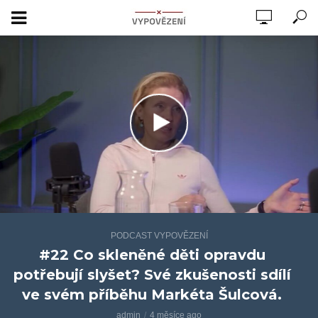
PODCAST VYPOVĚZENÍ
#22 Co skleněné děti opravdu
potřebují slyšet? Své zkušenosti sdílí
ve svém příběhu Markéta Šulcová.
admin
4 měsíce ago