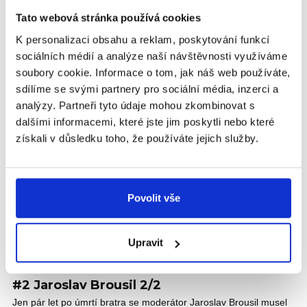
druhou kolej. Nevědomě. Jak tomu
Tato webová stránka používá cookies
předejít? Poradí Jitka Barlová.
K personalizaci obsahu a reklam, poskytování funkcí
Jak správně doma nastavit komunikaci o nemoci dítěte? Jak se
sociálních médií a analýze naší návštěvnosti využíváme
vypořádat s nedostatkem času a pozornosti pro zdravého
sourozence ze strany rodičů? Ve...
soubory cookie. Informace o tom, jak náš web používáte,
sdílíme se svými partnery pro sociální média, inzerci a
analýzy. Partneři tyto údaje mohou zkombinovat s
VIDEO
dalšími informacemi, které jste jim poskytli nebo které
získali v důsledku toho, že používáte jejich služby.
Povolit vše
Upravit
PODCAST VYPOVĚZENÍ
#2 Jaroslav Brousil 2/2
Jen pár let po úmrtí bratra se moderátor Jaroslav Brousil musel