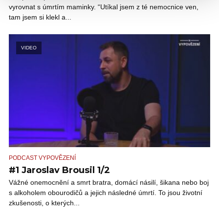
vyrovnat s úmrtím maminky. “Utíkal jsem z té nemocnice ven,
tam jsem si klekl a...
VIDEO
PODCAST VYPOVĚZENÍ
#1 Jaroslav Brousil 1/2
Vážné onemocnění a smrt bratra, domácí násilí, šikana nebo boj
s alkoholem obourodičů a jejich následné úmrtí. To jsou životní
zkušenosti, o kterých...