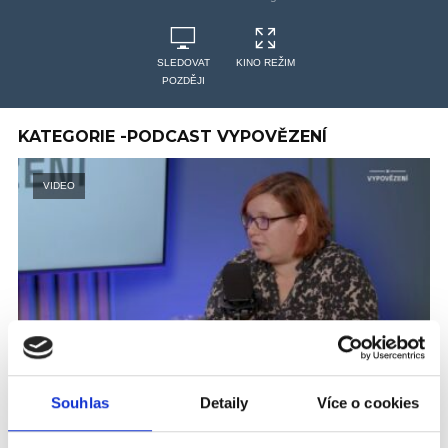
SLEDOVAT
KINO REŽIM
POZDĚJI
KATEGORIE -PODCAST VYPOVĚZENÍ
VIDEO
Souhlas
Detaily
Více o cookies
PODCAST VYPOVĚZENÍ
#3 Odsunutí zdravého sourozence na