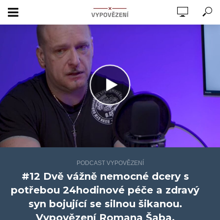
PODCAST VYPOVĚZENÍ
#12 Dvě vážně nemocné dcery s
potřebou 24hodinové péče a zdravý
syn bojující se silnou šikanou.
Vypovězení Romana Šaba.