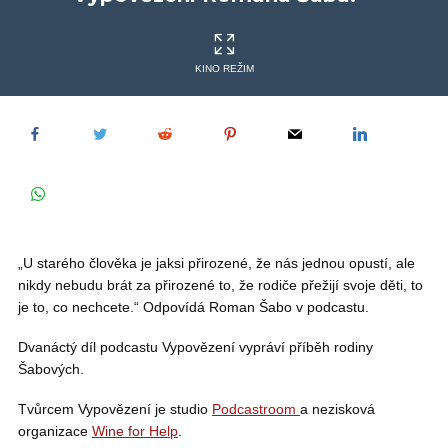
KINO REŽIM
„U starého člověka je jaksi přirozené, že nás jednou opustí, ale
nikdy nebudu brát za přirozené to, že rodiče přežijí svoje děti, to
je to, co nechcete.“ Odpovídá Roman Šabo v podcastu.
Dvanáctý díl podcastu Vypovězení vypráví příběh rodiny
Šabových.
Tvůrcem Vypovězení je studio
⁠⁠Podcastroom ⁠⁠
a nezisková
organizace
⁠⁠Wine for Help⁠⁠
.