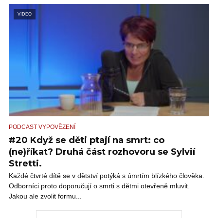
VIDEO
PODCAST VYPOVĚZENÍ
#20 Když se děti ptají na smrt: co
(ne)říkat? Druhá část rozhovoru se Sylvií
Stretti.
Každé čtvrté dítě se v dětství potýká s úmrtím blízkého člověka.
Odborníci proto doporučují o smrti s dětmi otevřeně mluvit.
Jakou ale zvolit formu...