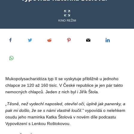
KINO REŽIM
Mukopolysacharidóza typ II se vyskytuje přibližně u jednoho
chlapce ze 120 až 160 tisíc. V České republice je jen pár takto
nemocných chlapců. Jeden z nich byl i Jiřík Štola.
„Těsně, než vydechl naposled, otevřel oči, úplně jak panenky, a
pak mi došlo, že se s námi vlastně loučil.“
vypovídá o nelehkem
osudu jeho maminka Katka Štolová v novém díle podcastu
Vypovězení s Lenkou Roštokovou.