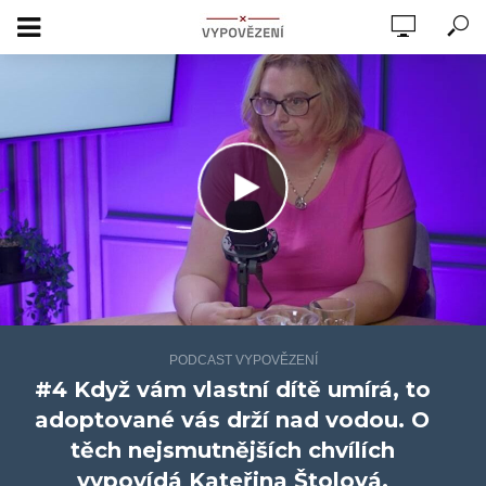
PODCAST VYPOVĚZENÍ
#4 Když vám vlastní dítě umírá, to
adoptované vás drží nad vodou. O
těch nejsmutnějších chvílích
vypovídá Kateřina Štolová.