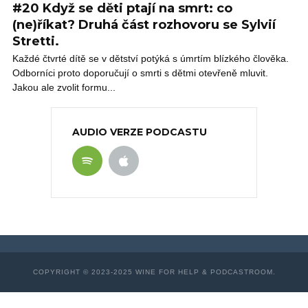
#20 Když se děti ptají na smrt: co
(ne)říkat? Druhá část rozhovoru se Sylvií
Stretti.
Každé čtvrté dítě se v dětství potýká s úmrtím blízkého člověka.
Odborníci proto doporučují o smrti s dětmi otevřeně mluvit.
Jakou ale zvolit formu...
AUDIO VERZE PODCASTU
COPYRIGHT © 2023-2025 WINE FOR HELP & PODCASTROOM.