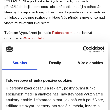
VYPOVĚZENÍ – podcast o těžkých osudech, životních
překážkách, boji s temnotou, ale také o síle, naději a odhodlání,
které vycházejí z těch nejhlubších ran. Připravte se na autentické
a hluboce dojemné rozhovory, které Vás přimějí zamyslet se nad
vlastními životními zkouškami.
Tvůrcem Vypovězení je studio
Podcastroom
a nezisková
organizace
Wine for Help
.
TAKÉ BY SE VÁM MOHLO LÍBIT
VIDEO
Souhlas
Detaily
Více o cookies
Tato webová stránka používá cookies
K personalizaci obsahu a reklam, poskytování funkcí
sociálních médií a analýze naší návštěvnosti využíváme
soubory cookie. Informace o tom, jak náš web používáte,
sdílíme se svými partnery pro sociální média, inzerci a