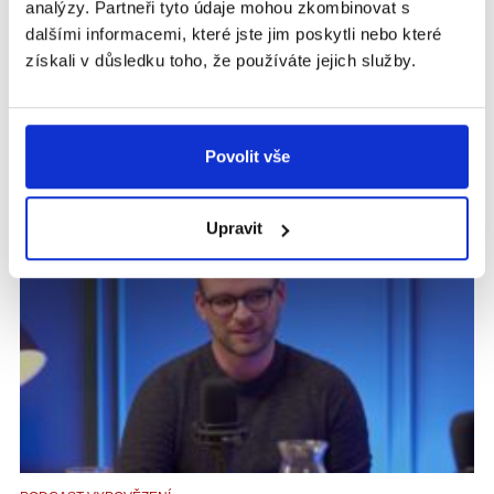
analýzy. Partneři tyto údaje mohou zkombinovat s
PODCAST VYPOVĚZENÍ
dalšími informacemi, které jste jim poskytli nebo které
#22 Co skleněné děti opravdu potřebují
získali v důsledku toho, že používáte jejich služby.
slyšet? Své zkušenosti sdílí ve svém
příběhu Markéta Šulcová.
Jaké je vyrůstat jako „skleněné dítě“? Hostem této epizody je
Povolit vše
Markéta Šulcová, ředitelka organizace Zajíček na koni, která
poskytuje sociálně...
Upravit
VIDEO