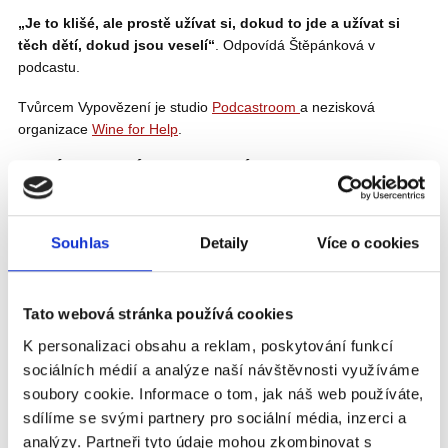
„Je to klišé, ale prostě užívat si, dokud to jde a užívat si
těch dětí, dokud jsou veselí“
. Odpovídá Štěpánková v
podcastu.
Tvůrcem Vypovězení je studio
Podcastroom
a nezisková
organizace
⁠⁠Wine for Help⁠⁠
.
TAKÉ BY SE VÁM MOHLO LÍBIT
VIDEO
Souhlas
Detaily
Více o cookies
Tato webová stránka používá cookies
K personalizaci obsahu a reklam, poskytování funkcí
sociálních médií a analýze naší návštěvnosti využíváme
soubory cookie. Informace o tom, jak náš web používáte,
sdílíme se svými partnery pro sociální média, inzerci a
analýzy. Partneři tyto údaje mohou zkombinovat s
PODCAST VYPOVĚZENÍ