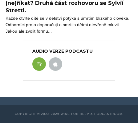
(ne)říkat? Druhá část rozhovoru se Sylvií
Stretti.
Každé čtvrté dítě se v dětství potýká s úmrtím blízkého člověka.
Odborníci proto doporučují o smrti s dětmi otevřeně mluvit.
Jakou ale zvolit formu...
AUDIO VERZE PODCASTU
COPYRIGHT © 2023-2025 WINE FOR HELP & PODCASTROOM.