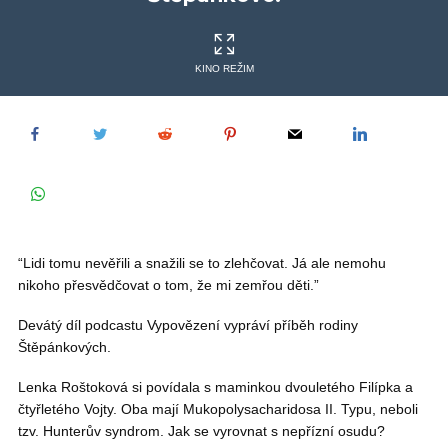
KINO REŽIM
“Lidi tomu nevěřili a snažili se to zlehčovat. Já ale nemohu
nikoho přesvědčovat o tom, že mi zemřou děti.”
Devátý díl podcastu Vypovězení vypráví příběh rodiny
Štěpánkových.
Lenka Roštoková si povídala s maminkou dvouletého Filípka a
čtyřletého Vojty. Oba mají Mukopolysacharidosa II. Typu, neboli
tzv. Hunterův syndrom. Jak se vyrovnat s nepřízní osudu?