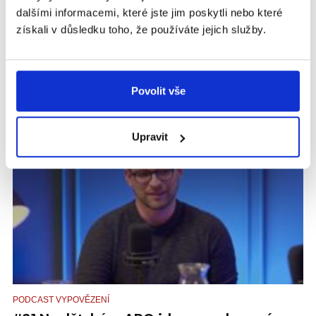
dalšími informacemi, které jste jim poskytli nebo které
#22 Co skleněné děti opravdu potřebují
získali v důsledku toho, že používáte jejich služby.
slyšet? Své zkušenosti sdílí ve svém
příběhu Markéta Šulcová.
Jaké je vyrůstat jako „skleněné dítě“? Hostem této epizody je
Markéta Šulcová, ředitelka organizace Zajíček na koni, která
Povolit vše
poskytuje sociálně...
Upravit
VIDEO
PODCAST VYPOVĚZENÍ