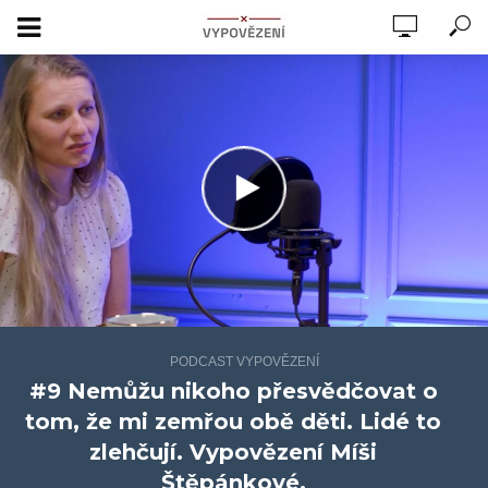
PODCAST VYPOVĚZENÍ
#9 Nemůžu nikoho přesvědčovat o
tom, že mi zemřou obě děti. Lidé to
zlehčují. Vypovězení Míši
Štěpánkové.