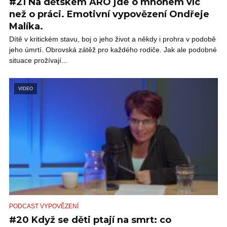
#21 Na dětském ARO jde o mnohem víc
než o práci. Emotivní vypovězení Ondřeje
Malíka.
Dítě v kritickém stavu, boj o jeho život a někdy i prohra v podobě
jeho úmrtí. Obrovská zátěž pro každého rodiče. Jak ale podobné
situace prožívají...
VIDEO
PODCAST VYPOVĚZENÍ
#20 Když se děti ptají na smrt: co