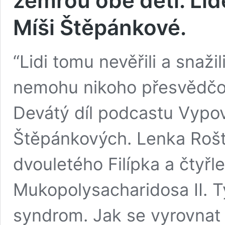
zemřou obě děti. Lid
Míši Štěpánkové.
“Lidi tomu nevěřili a snažil
nemohu nikoho přesvědčov
Devátý díl podcastu Vypov
Štěpánkových. Lenka Rošt
dvouletého Filípka a čtyřl
Mukopolysacharidosa II. T
syndrom. Jak se vyrovnat 